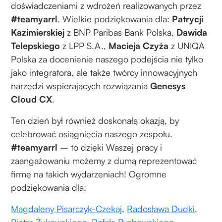
doświadczeniami z wdrożeń realizowanych przez
#teamyarrl
. Wielkie podziękowania dla:
Patrycji
Kazimierskiej
z BNP Paribas Bank Polska,
Dawida
Telepskiego
z LPP S.A.,
Macieja Czyża
z UNIQA
Polska za docenienie naszego podejścia nie tylko
jako integratora, ale także twórcy innowacyjnych
narzędzi wspierających rozwiązania
Genesys
Cloud CX
.
Ten dzień był również doskonałą okazją, by
celebrować osiągnięcia naszego zespołu.
#teamyarrl
– to dzięki Waszej pracy i
zaangażowaniu możemy z dumą reprezentować
firmę na takich wydarzeniach! Ogromne
podziękowania dla:
Magdaleny Pisarczyk-Czekaj
,
Radosława Dudki
,
Piotra Żukowskiego
,
Rafała Pychowskiego
,