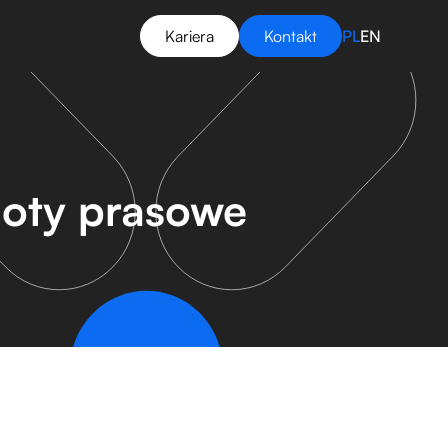
Kariera
Kontakt
PL
EN
 noty prasowe