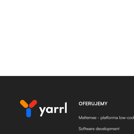
OFERUJEMY
Meltemee - platforma low-co
Software development