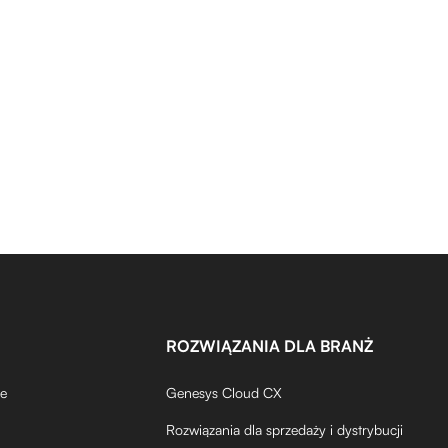
ROZWIĄZANIA DLA BRANŻ
de
Genesys Cloud CX
Rozwiązania dla sprzedaży i dystrybucji