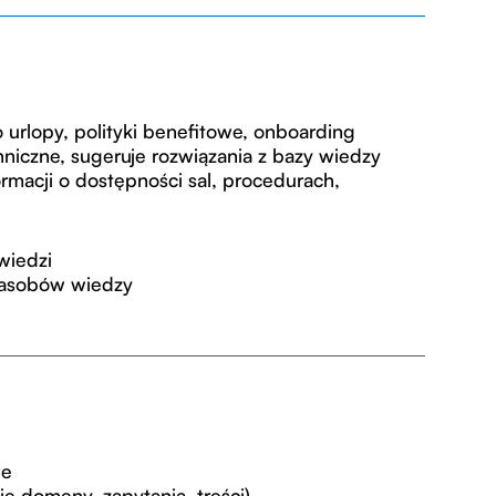
 urlopy, polityki benefitowe, onboarding
chniczne, sugeruje rozwiązania z bazy wiedzy
ormacji o dostępności sal, procedurach,
wiedzi
zasobów wiedzy
we
ie domeny, zapytania, treści)