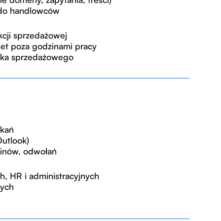
 do handlowców
kcji sprzedażowej
wet poza godzinami pracy
ejka sprzedażowego
tkań
Outlook)
minów, odwołań
, HR i administracyjnych
nych