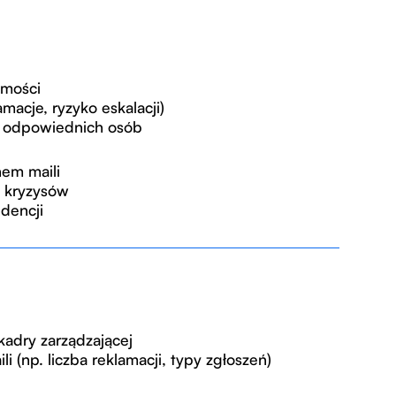
omości
macje, ryzyko eskalacji)
o odpowiednich osób
em maili
 kryzysów
dencji
adry zarządzającej
i (np. liczba reklamacji, typy zgłoszeń)