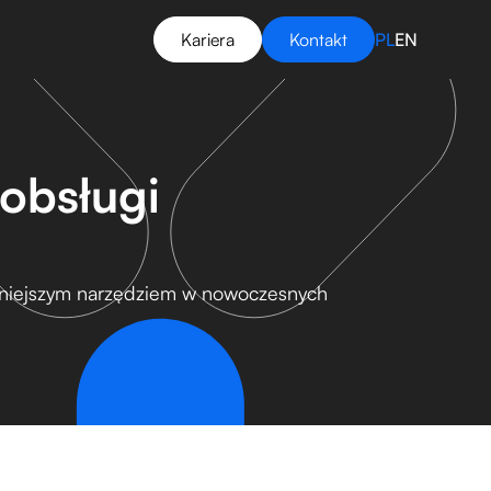
Kariera
Kontakt
PL
EN
obsługi
chniejszym narzędziem w nowoczesnych