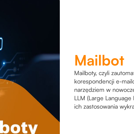
Mailbot
Mailboty, czyli zautom
korespondencji e-mailo
narzędziem w nowoczesn
LLM (Large Language 
ich zastosowania wykr