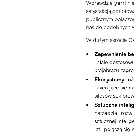
Wprawdzie
yarrl
ni
satysfakcją odnotow
publicznym połączo
nas do podobnych wn
W dużym skrócie Gar
Zapewnianie be
i stale dostosow
krajobrazu zagro
Ekosystemy toż
opierające się n
silosów sektorow
Sztuczna intelig
narzędzia i rozw
sztucznej inteli
lat i połączą si