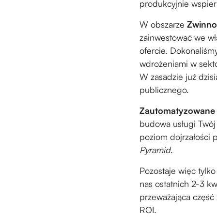
produkcyjnie wspier
W obszarze
Zwinnoś
zainwestować we wła
ofercie. Dokonaliśmy
wdrożeniami w sekto
W zasadzie już dzisi
publicznego.
Zautomatyzowane 
budowa usługi Twój 
poziom dojrzałości
Pyramid
.
Pozostaje więc tylk
nas ostatnich 2-3 kw
przeważająca część 
ROI.