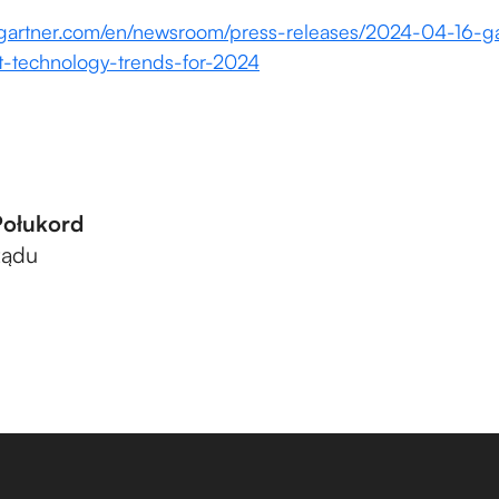
.gartner.com/en/newsroom/press-releases/2024-04-16-g
-technology-trends-for-2024
Połukord
ządu