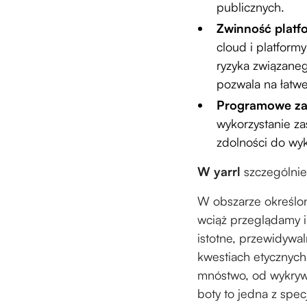
publicznych.
Zwinność platf
cloud i platform
ryzyka związaneg
pozwala na łatwe
Programowe za
wykorzystanie za
zdolności do wyk
W yarrl
szczególnie
W obszarze określo
wciąż przeglądamy i
istotne, przewidywa
kwestiach etycznych
mnóstwo, od wykrywa
boty to jedna z spec