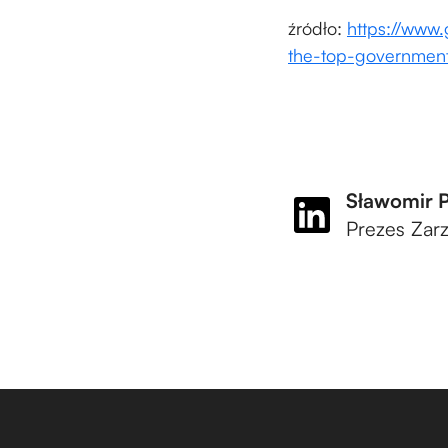
źródło:
https://www
the-top-government
Sławomir 
Prezes Zar