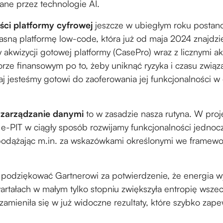
ane przez technologie AI.
ci platformy cyfrowej
jeszcze w ubiegłym roku postan
sną platformę low-code, która już od maja 2024 znajdzie
 akwizycji gotowej platformy (CasePro) wraz z licznymi a
rze finansowym po to, żeby uniknąć ryzyka i czasu związ
aj jesteśmy gotowi do zaoferowania jej funkcjonalności w
zarządzanie danymi
to w zasadzie nasza rutyna. W proje
e-PIT w ciągły sposób rozwijamy funkcjonalności jednoc
 podążając m.in. za wskazówkami określonymi we framew
o podziękować Gartnerowi za potwierdzenie, że energia 
artałach w małym tylko stopniu zwiększyła entropię wszec
zamieniła się w już widoczne rezultaty, które szybko za