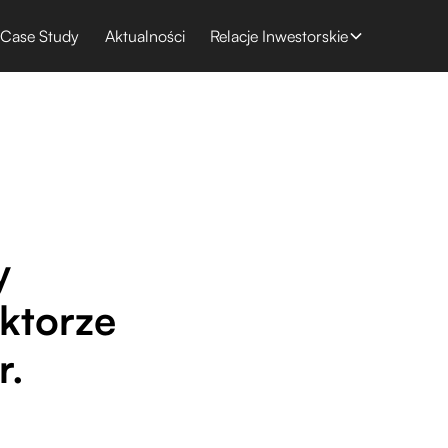
Case Study
Aktualności
Relacje Inwestorskie
y
ktorze
r.