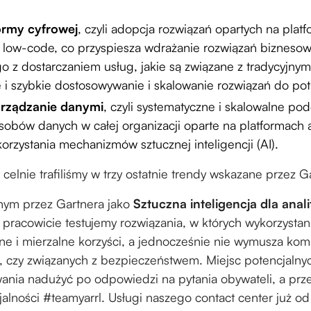
ormy cyfrowej
, czyli adopcja rozwiązań opartych na platf
y low-code, co przyspiesza wdrażanie rozwiązań biznesowy
o z dostarczaniem usług, jakie są związane z tradycyjnym
 i szybkie dostosowywanie i skalowanie rozwiązań do pot
rządzanie danymi
, czyli systematyczne i skalowalne po
sobów danych w całej organizacji oparte na platformach a
orzystania mechanizmów sztucznej inteligencji (AI).
 celnie trafiliśmy w trzy ostatnie trendy wskazane przez G
nym przez Gartnera jako
Sztuczna inteligencja dla anali
 pracowicie testujemy rozwiązania, w których wykorzystan
lne i mierzalne korzyści, a jednocześnie nie wymusza k
, czy związanych z bezpieczeństwem. Miejsc potencjalny
nia nadużyć po odpowiedzi na pytania obywateli, a przec
jalności #teamyarrl. Usługi naszego contact center już o