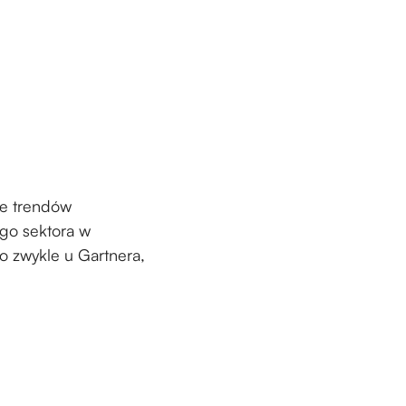
ie trendów
ego sektora w
to zwykle u Gartnera,