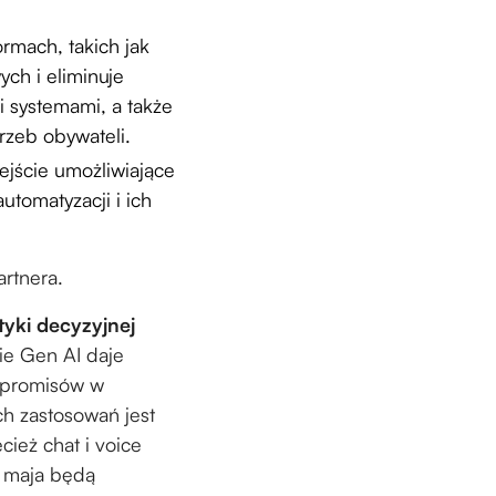
ormach, takich jak
ch i eliminuje
i systemami, a także
rzeb obywateli.
dejście umożliwiające
utomatyzacji i ich
artnera.
tyki decyzyjnej
ie Gen AI daje
ompromisów w
ch zastosowań jest
ież chat i voice
d maja będą