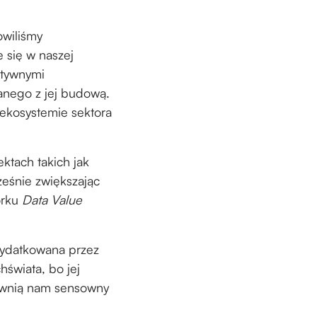
owiliśmy
 się w naszej
ktywnymi
anego z jej budową.
 ekosystemie sektora
ktach takich jak
ześnie zwiększając
orku
Data Value
wydatkowana przez
hświata, bo jej
pewnią nam sensowny