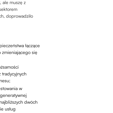
r, ale muszę z
 sektorem
ch, doprowadziło
zpieczeństwa łączące
o zmieniającego się
tożsamości
z tradycyjnych
znesu;
estowania w
i generatywnej
 najbliższych dwóch
ie usług