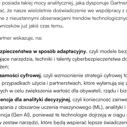
e posiada takiej mocy analitycznej, jaką dysponuje Gartne
ać, że nasze wieloletnie doświadczenie we współpracy z
ne z nieustannymi obserwacjami trendów technologiczny
iosków już jakiś czas temu.
tner wskazuje, na:
zpieczeństwa w sposób adaptacyjny
, czyli modele be
ujące narzędzia, techniki i talenty cyberbezpieczeństwa d
żeń;
samości cyfrowej
, czyli wzmocnienie strategii cyfrowej 
a przypadkach użycia i partnerstwach, które wyłamują się 
ych w celu zwiększenia wartość dla obywateli, rządu i bi
encja dla analityki decyzyjnej
, czyli konieczność zainw
iązania z obszarów uczenia maszynowego (ML), analityki 
gencja (Gen AI), ponieważ te technologie dojrzeją w ciągu
ę w zestaw narzędzi, które będą wspierać lepsze świadczen