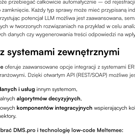
e przebiegać całkowicie automatycznie – od rejestracji
 zamknięcie. Każdy typ sprawy może mieć przypisaną ind
rzystując potencjał LLM możliwa jest zaawansowana, se
h w tworzonych rozwiązaniach na przykład w celu analizy
ych danych czy wygenerowania treści odpowiedzi na wpł
 z systemami zewnętrznymi
ee
oferuje zaawansowane opcje integracji z systemami ER
branżowymi. Dzięki otwartym API (REST/SOAP) możliwe je
danych i usług
innym systemom,
dalnych
algorytmów decyzyjnych
,
otowych
komponentów integracyjnych
wspierających kol
ektory.
brać DMS.pro i technologię low-code Meltemee: