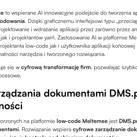
ee
to wspierane AI innowacyjne podejście do tworzenia ap
kodowania
. Dzięki graficznemu interfejsowi typu „przeciąg
ojektowanie i wdrażanie aplikacji przez zarówno przez an
 jak i projektantów yarrl. Zastosowanie AI w platformie 
rojektanta low-code jak i użytkownika aplikacji końcowe
nalności narzędzia i tworzonego rozwiązania.
uje się w
cyfrową transformację firm
, pozwalając szyb
rocesowe.
rządzania dokumentami DMS.
ności
tworzonych na platformie
low-code Meltemee
jest
DMS.p
mentami
. Rozwiązanie wspiera
cyfrowe zarządzanie do