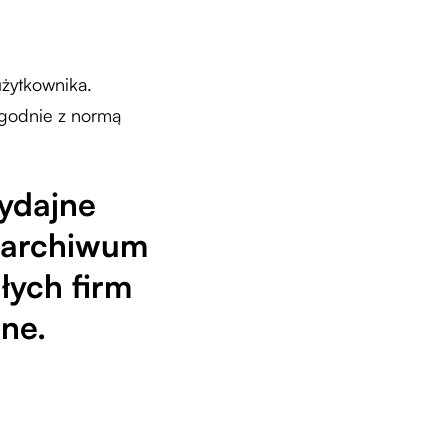
użytkownika.
godnie z normą
ydajne
i archiwum
łych firm
ne.
.