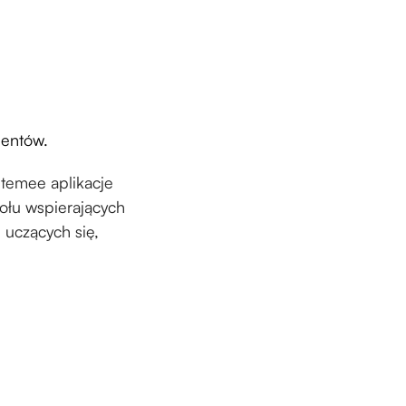
mentów.
ltemee aplikacje
połu wspierających
, uczących się,