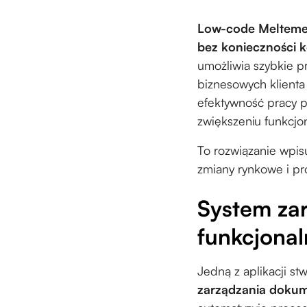
Low-code Meltem
bez konieczności 
umożliwia szybkie pr
biznesowych klienta
efektywność pracy p
zwiększeniu funkcjo
To rozwiązanie wpis
zmiany rynkowe i p
System za
funkcjonal
Jedną z aplikacji s
zarządzania doku