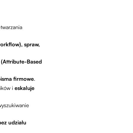
etwarzania
rkflow), spraw,
(Attribute-Based
pisma firmowe
.
ików i
eskaluje
wyszukiwanie
bez udziału