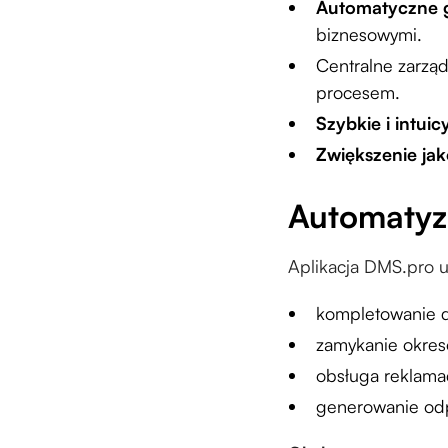
Automatyczne g
biznesowymi.
Centralne zarzą
procesem.
Szybkie i intuic
Zwiększenie jak
Automatyza
Aplikacja DMS.pro u
kompletowanie 
zamykanie okres
obsługa reklamac
generowanie odp