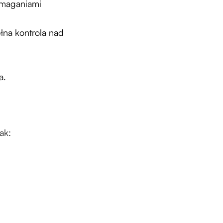
maganiami
na kontrola nad
a.
jak: