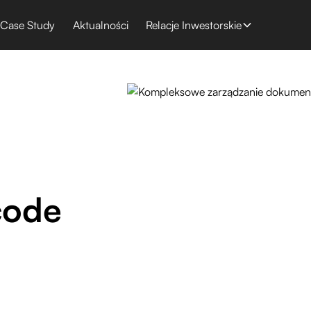
Case Study
Aktualności
Relacje Inwestorskie
code