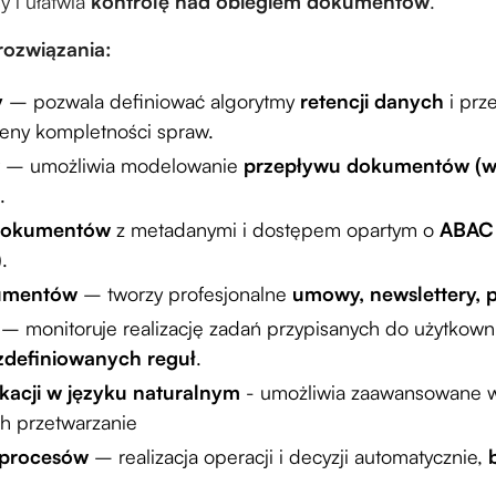
y i ułatwia
kontrolę nad obiegiem dokumentów
.
ozwiązania:
y
– pozwala definiować algorytmy
retencji danych
i prz
eny kompletności spraw.
– umożliwia modelowanie
przepływu dokumentów (wo
.
dokumentów
z metadanymi i dostępem opartym o
ABAC 
)
.
umentów
– tworzy profesjonalne
umowy, newslettery, 
– monitoruje realizację zadań przypisanych do użytkown
zdefiniowanych reguł
.
acji w języku naturalnym
- umożliwia zaawansowane 
ich przetwarzanie
 procesów
– realizacja operacji i decyzji automatycznie,