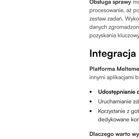
Obsługa sprawy
moż
procesowanie, aż po
zestaw zadań. Wyko
danych zgromadzonyc
pozyskania kluczow
Integracja
Platforma Meltem
innymi aplikacjami 
Udostępnianie 
Uruchamianie z
Korzystanie z g
dedykowane kon
Dlaczego warto wy