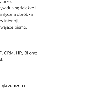
, przez
ywidualną ścieżkę i
mantyczna obróbka
 intencji,
ywające pismo.
P, CRM, HR, BI oraz
st:
ejki zdarzeń i