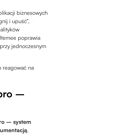
likacji biznesowych
nij i upuść”,
alityków
Meltemee poprawia
j przy jednoczesnym
ko reagować na
pro –
ro – system
kumentacją
,