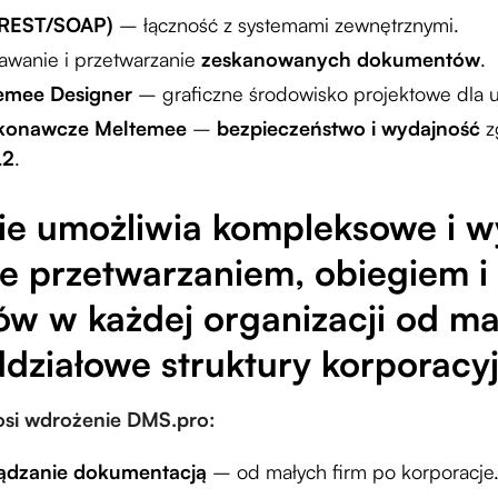
 (REST/SOAP)
– łączność z systemami zewnętrznymi.
wanie i przetwarzanie
zeskanowanych dokumentów
.
emee Designer
– graficzne środowisko projektowe dla 
konawcze Meltemee
–
bezpieczeństwo i wydajność
z
L2
.
ie umożliwia kompleksowe i w
ie przetwarzaniem, obiegiem 
w w każdej organizacji od ma
działowe struktury korporacyj
osi wdrożenie DMS.pro:
ądzanie dokumentacją
– od małych firm po korporacje