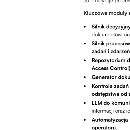
automatyzuje proces
Kluczowe moduły r
Silnik decyzyjn
dokumentów, oc
Silnik procesów
zadań i zdarzeń
Repozytorium 
Access Control
Generator dok
Kontrola zadań
odstępstwa od 
LLM do komunik
informacji oraz 
Automatyzacja
operatora
.