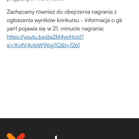
Zachęcamy również do obejrzenia nagrania z
ogłoszenia wyników konkursu - informacja o gk
yarrl pojawia się w 21. minucie nagrania:
https://youtu.be/da2M4ypHcgI?
si=XvtIV4vlpW96gl1Q&t=1261