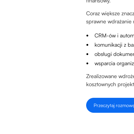
finansowy.
Coraz większe znacze
sprawne wdrażanie r
CRM-ów i automa
komunikacji z ba
obsługi dokume
wsparcia organiz
Zrealizowane wdroże
kosztownych projek
Przeczytaj rozmowę