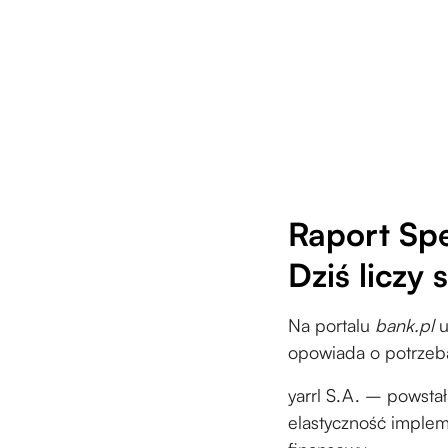
Raport Sp
Dziś liczy
Na portalu
bank.pl
u
opowiada o potrzeba
yarrl S.A. – powsta
elastyczność implem