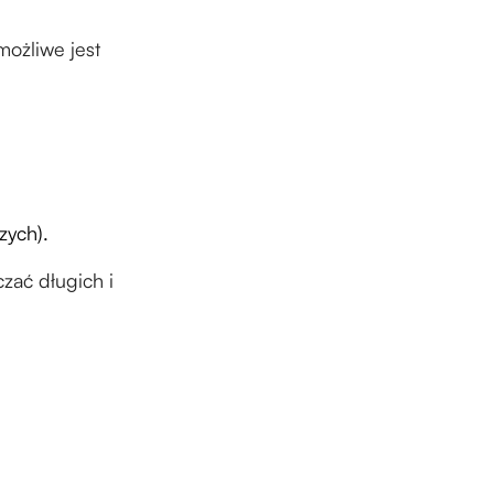
możliwe jest
zych).
zać długich i