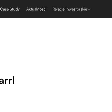
Case Study
Aktualności
Relacje Inwestorskie
rrl