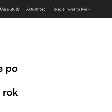
Case Study
Aktualności
Relacje Inwestorskie
e po
 rok