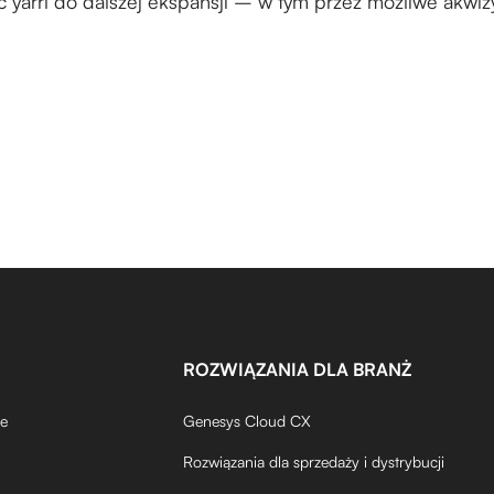
 yarrl do dalszej ekspansji – w tym przez możliwe akwizy
ROZWIĄZANIA DLA BRANŻ
de
Genesys Cloud CX
Rozwiązania dla sprzedaży i dystrybucji