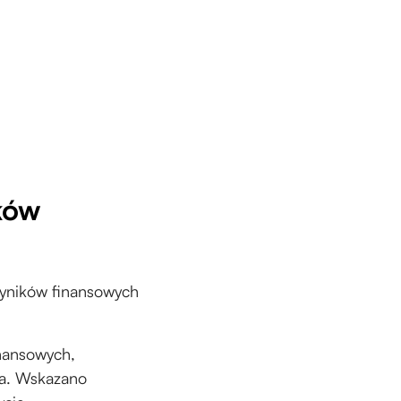
ków
yników finansowych
nansowych,
ja. Wskazano