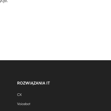
cje.
ROZWIĄZANIA IT
CX
Voicebot