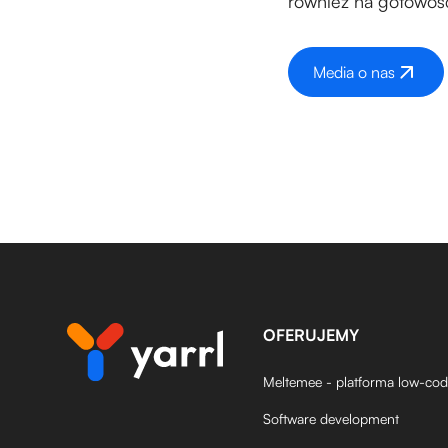
również na gotowość
Media o nas
OFERUJEMY
Meltemee - platforma low-co
Software development