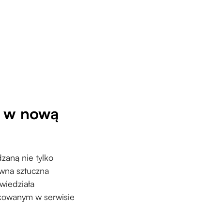
ą w nową
zaną nie tylko
ywna sztuczna
owiedziała
ikowanym w serwisie