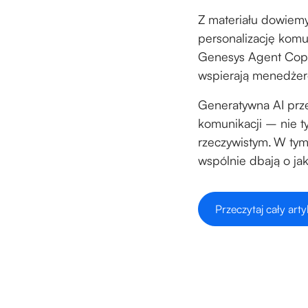
Z materiału dowiemy
personalizację komu
Genesys Agent Copil
wspierają menedżer
Generatywna AI prze
komunikacji – nie ty
rzeczywistym. W tym
wspólnie dbają o jak
Przeczytaj cały arty