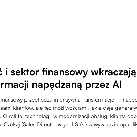
 i sektor finansowy wkraczaj
ormacji napędzaną przez AI
finansowy przechodzą intensywną transformację – napęd
iami klientów, ale też możliwościami, jakie daje generat
). O roli tej technologii w modernizacji obsługi klienta op
-Czekaj (Sales Director w yarrl S.A.) w wywiadzie opubl