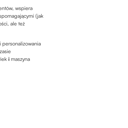
entów, wspiera
wspomagającymi (jak
ci, ale też
i personalizowania
zasie
wiek
i
maszyna