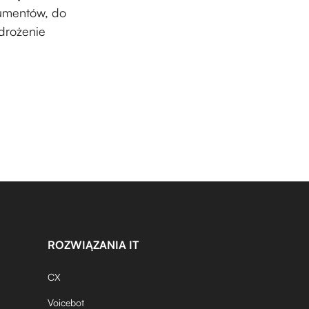
kumentów, do
drożenie
ROZWIĄZANIA IT
CX
Voicebot