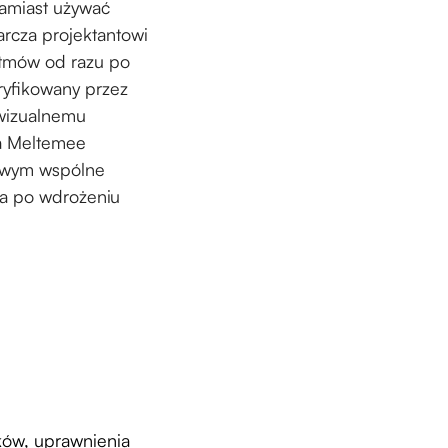
Zamiast używać
rcza projektantowi
ytmów od razu po
eryfikowany przez
 wizualnemu
a Meltemee
sowym wspólne
, a po wdrożeniu
ników, uprawnienia