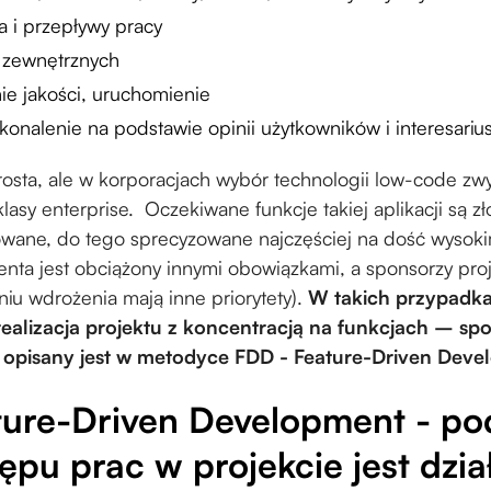
a i przepływy pracy
g zewnętrznych
nie jakości, uruchomienie
oskonalenie na podstawie opinii użytkowników i interesarius
prosta, ale w korporacjach wybór technologii low-code zw
klasy enterprise. Oczekiwane funkcje takiej aplikacji są zł
owane, do tego sprecyzowane najczęściej na dość wysok
lienta jest obciążony innymi obowiązkami, a sponsorzy pro
niu wdrożenia mają inne priorytety).
W takich przypadka
ealizacja projektu z koncentracją na funkcjach – sp
j opisany jest w metodyce FDD - Feature-Driven Deve
ture-Driven Development - p
ępu prac w projekcie jest dzia