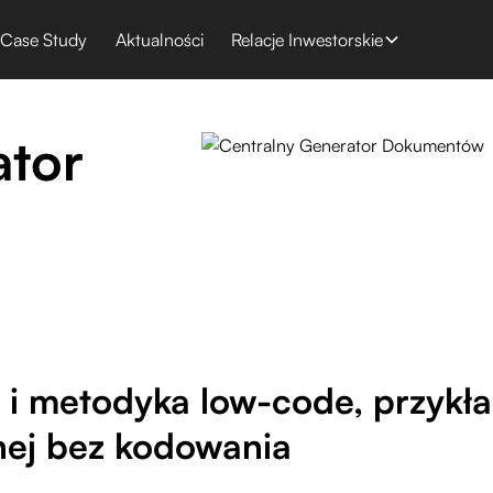
Case Study
Aktualności
Relacje Inwestorskie
ator
i metodyka low-code, przykład
ej bez kodowania