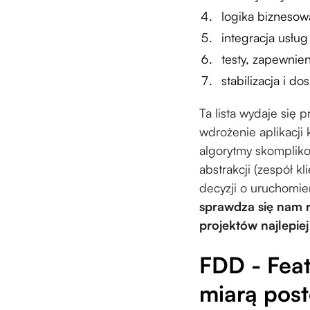
logika biznesow
integracja usłu
testy, zapewnie
stabilizacja i d
Ta lista wydaje się 
wdrożenie aplikacji 
algorytmy skomplik
abstrakcji (zespół k
decyzji o uruchomie
sprawdza się nam r
projektów najlepie
FDD - Fea
miarą post