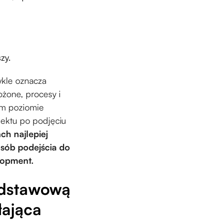
zy.
ykle oznacza
ożone, procesy i
im poziomie
jektu po podjęciu
ch najlepiej
osób podejścia do
lopment.
odstawową
łająca