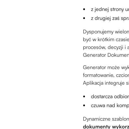
z jednej strony 
z drugiej zaś s
Dysponujemy wielom
być w krótkim czasie
procesów, decyzji i 
Generator Dokume
Generator może wyk
formatowanie, czcion
Aplikacja integruje
dostarcza odbi
czuwa nad kompl
Dynamiczne szablon
dokumenty wykorzys