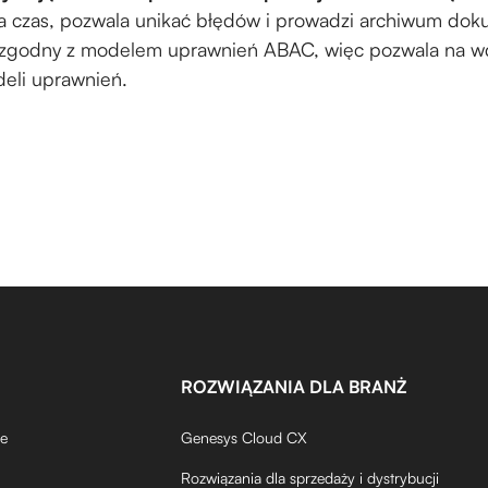
a czas, pozwala unikać błędów i prowadzi archiwum do
t zgodny z modelem uprawnień ABAC, więc pozwala na w
eli uprawnień.
ROZWIĄZANIA DLA BRANŻ
de
Genesys Cloud CX
Rozwiązania dla sprzedaży i dystrybucji