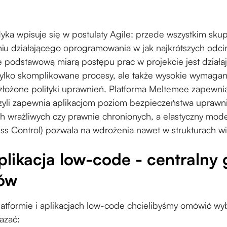
ka wpisuje się w postulaty Agile: przede wszystkim skupi
aniu działającego oprogramowania w jak najkrótszych odci
e podstawową miarą postępu prac w projekcie jest działaj
 tylko skomplikowane procesy, ale także wysokie wymaga
i złożone polityki uprawnień. Platforma Meltemee zapewn
li zapewnia aplikacjom poziom bezpieczeństwa uprawni
h wrażliwych czy prawnie chronionych, a elastyczny mo
ess Control) pozwala na wdrożenia nawet w strukturach 
plikacja low-code - centralny
ów
atformie i aplikacjach low-code chcielibyśmy omówić wy
azać: