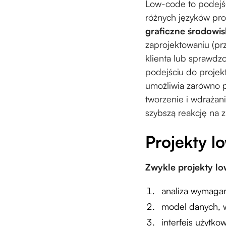
Low-code to podejśc
różnych języków pro
graficzne środowi
zaprojektowaniu (prz
klienta lub sprawd
podejściu do proje
umożliwia zarówno 
tworzenie i wdrażani
szybszą reakcję na 
Projekty l
Zwykle projekty l
analiza wymag
model danych, w 
interfejs użytko