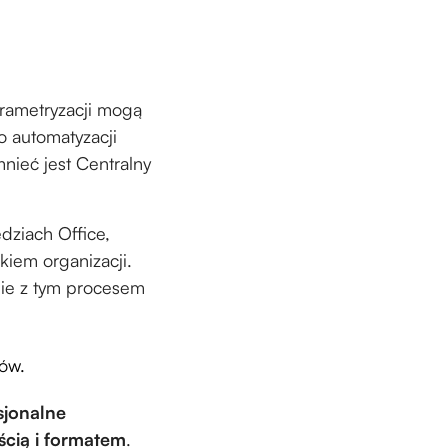
rametryzacji mogą
o automatyzacji
mnieć jest Centralny
ziach Office,
kiem organizacji.
nie z tym procesem
tów.
sjonalne
ścią i formatem
.