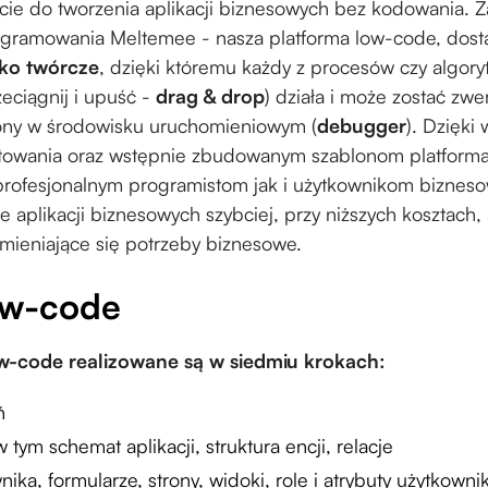
ie do tworzenia aplikacji biznesowych bez kodowania. 
gramowania Meltemee - nasza platforma low-code, dosta
sko twórcze
, dzięki któremu każdy z procesów czy algor
eciągnij i upuść -
drag & drop
) działa i może zostać zw
zony w środowisku uruchomieniowym (
debugger
). Dzięki
ktowania oraz wstępnie zbudowanym szablonom platform
profesjonalnym programistom jak i użytkownikom bizne
e aplikacji biznesowych szybciej, przy niższych kosztach
zmieniające się potrzeby biznesowe.
ow-code
ow-code realizowane są w siedmiu krokach:
ań
tym schemat aplikacji, struktura encji, relacje
wnika, formularze, strony, widoki, role i atrybuty użytkow