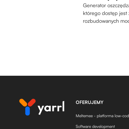
Generator oszczędz
którego dostęp jes
rozbudowanych mod
OFERUJEMY
Meltemee - platforma low-co
Software development