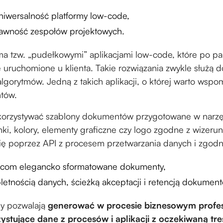
uniwersalność platformy low-code,
prawność zespołów projektowych.
a tzw. „pudełkowymi” aplikacjami low-code, które po pa
 uruchomione u klienta. Takie rozwiązania zwykle służą d
algorytmów. Jedną z takich aplikacji, o której warto wspo
ntów.
orzystywać szablony dokumentów przygotowane w narzęd
ki, kolory, elementy graficzne czy logo zgodne z wizerun
 się poprzez API z procesem przetwarzania danych i zgod
orcom elegancko sformatowane dokumenty,
etnością danych, ścieżką akceptacji i retencją dokumen
y pozwalają
generować w procesie biznesowym profe
tujące dane z procesów i aplikacji z oczekiwaną tre