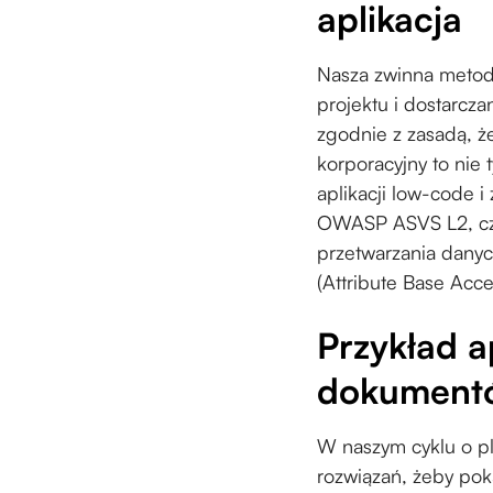
aplikacja
Nasza zwinna metody
projektu i dostarcz
zgodnie z zasadą, ż
korporacyjny to nie
aplikacji low-code 
OWASP ASVS L2, czy
przetwarzania danyc
(Attribute Base Acc
Przykład a
dokument
W naszym cyklu o pl
rozwiązań, żeby pok