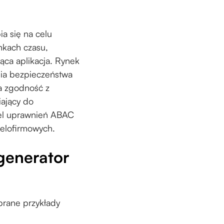
a się na celu
nkach czasu,
ąca aplikacja. Rynek
nia bezpieczeństwa
ia zgodność z
ający do
del uprawnień ABAC
wielofirmowych.
 generator
brane przykłady